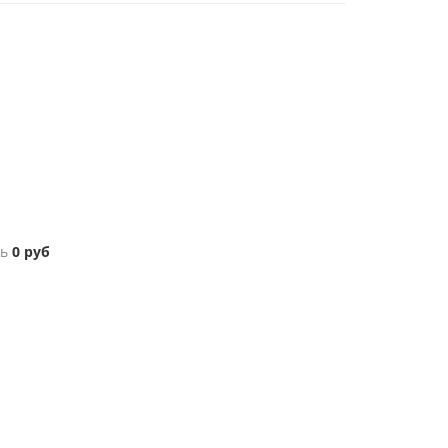
ь
0
руб