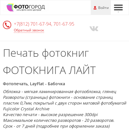
Перейти
-
Войти
-
-
к
основной
+7(812)
701-67-94, 701-67-95
информации
Обратный звонок
Печать фотокниг
ФОТОКНИГА ЛАЙТ
Фотопечать, LayFlat - Бабочка
Обложка - мягкая ламинированная фотообложка, глянец
Развороты (страницы) фотокниги - о
снование страниц
пластик 0,7мм, покрытый с двух сторон матовой
фотобумагой
Fujicolor Crystal Archive
Качество печати - высокое разрешение 300dpi
Максимальное количество разворотов - 20 разворотов.
Срок - от 7 дней (подробнее при оформлении заказа)