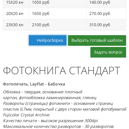
15Х20 кн
1050 руб
140.00 руб
20X20 кн
1650 руб
270.00 руб
23Х30 кн
2100 руб
310.00 руб
Выбрать готовый шаблон
Нейросборка
Задать вопрос
ФОТОКНИГА СТАНДАРТ
Фотопечать, LayFlat - Бабочка
Обложка - твердая, основание плотный
картон,
фотообложка
ламинированная, глянец
Развороты (страницы) фотокниги - о
снование страниц
пластик 0,7мм, покрытый с двух сторон матовой
фотобумагой
Fujicolor Crystal Archive
Качество печати - высокое разрешение 300dpi
Максимальное количество разворотов - 30 разворотов.